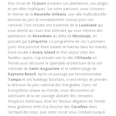
d’un circuit de
12 jours
à travers ses plantations, ses plages
et ses villes mythiques. Sur votre parcours, vous croiserez
le chemin de la
Nouvelle-Orléans
, une ville multiculturelle
berceau du jazz et mondialement connue pour son
carnaval. C’est ensuite une traversée de la
Louisiane
qui
vous attend au cours d’un itinéraire qui vous mènera des
plantations de
Rosedown
au delta de
Mississipi
, en
passant par
Lafayette
. Le programme de ces 5 premiers
jours sera ponctué d’une balade en bateau dans les marais,
d’une escale à
Avery Island
et d’un séjour chez des
familles cajuns. Cap ensuite vers la ville d’
Orlando
en
Floride pour découvrir la splendide architecture de la cité
coloniale de
Saint-Augustine
et la célèbre plage de
Daytona Beach
. Après un passage par l’incontournable
Tampa
et ses buildings futuristes, il sera temps de prendre
la direction du parc national des Everglades. Dans cet
écosystème unique au monde, vous découvrirez un
sanctuaire de la vie sauvage abritant des centaines
d’espèces d’animaux, dont les fameux alligators de Floride.
Vous goûterez enfin à la douceur des
Caraïbes
dans
l’archipel des Keys, puis votre circuit vous conduira jusqu’à