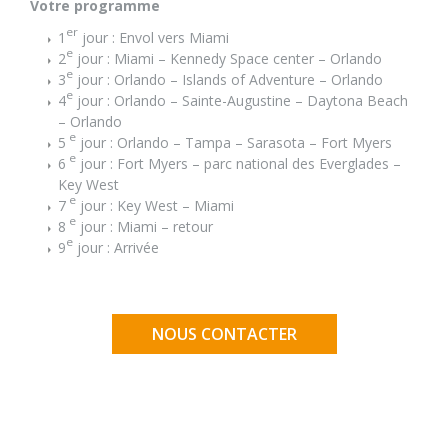
Votre programme
er
1
jour : Envol vers Miami
e
2
jour : Miami – Kennedy Space center – Orlando
e
3
jour : Orlando – Islands of Adventure – Orlando
e
4
jour : Orlando – Sainte-Augustine – Daytona Beach
– Orlando
e
5
jour : Orlando – Tampa – Sarasota – Fort Myers
e
6
jour : Fort Myers – parc national des Everglades –
Key West
e
7
jour : Key West – Miami
e
8
jour : Miami – retour
e
9
jour : Arrivée
NOUS CONTACTER