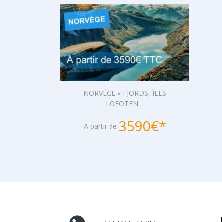
NORVÈGE « FJORDS, ÎLES
LOFOTEN…
3590€*
A partir de