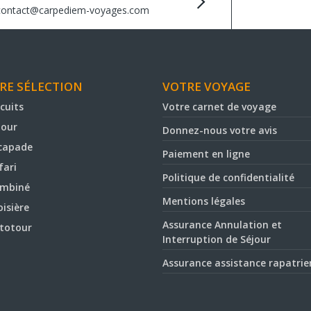
contact@carpediem-voyages.com
RE SÉLECTION
VOTRE VOYAGE
rcuits
Votre carnet de voyage
jour
Donnez-nous votre avis
capade
Paiement en ligne
fari
Politique de confidentialité
mbiné
Mentions légales
oisière
Assurance Annulation et
totour
Interruption de Séjour
Assurance assistance rapatri