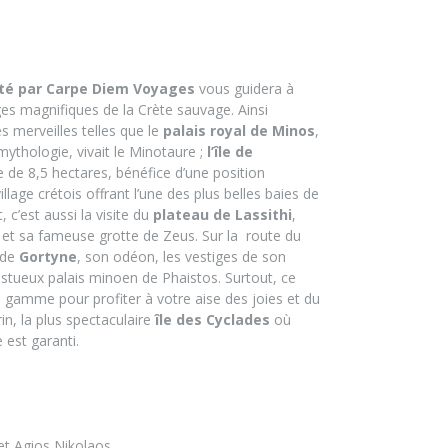
cté par Carpe Diem Voyages
vous guidera à
ages magnifiques de la Crète sauvage. Ainsi
s merveilles telles que le
palais royal de Minos
,
mythologie, vivait le Minotaure ;
l’île de
ie de 8,5 hectares, bénéfice d’une position
lage crétois offrant l’une des plus belles baies de
t, c’est aussi la visite du
plateau de Lassithi
,
e, et sa fameuse grotte de Zeus. Sur la
route du
 de
Gortyne
, son odéon, les vestiges de son
jestueux palais minoen de Phaistos. Surtout, ce
 gamme pour profiter à votre aise des joies et du
in, la plus spectaculaire
île des Cyclades
où
 est garanti.
a et Agios Nikolaos