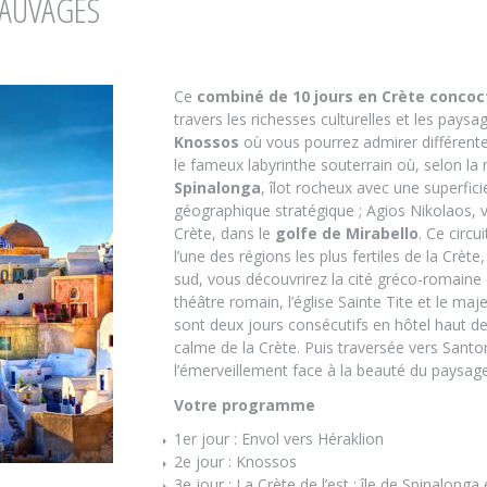
SAUVAGES
Ce
combiné de 10 jours en Crète conco
travers les richesses culturelles et les pays
Knossos
où vous pourrez admirer différente
le fameux labyrinthe souterrain où, selon la 
Spinalonga
, îlot rocheux avec une superfic
géographique stratégique ; Agios Nikolaos, vil
Crète, dans le
golfe de Mirabello
. Ce circui
l’une des régions les plus fertiles de la Crèt
sud, vous découvrirez la cité gréco-romaine
théâtre romain, l’église Sainte Tite et le ma
sont deux jours consécutifs en hôtel haut de
calme de la Crète. Puis traversée vers Santor
l’émerveillement face à la beauté du paysage
Votre programme
1er jour : Envol vers Héraklion
2e jour : Knossos
3e jour : La Crète de l’est : île de Spinalong