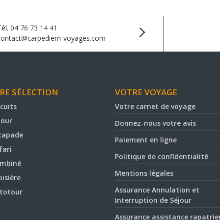
Tél.
04 76 73 14 41
contact@carpediem-voyages.com
RE SÉLECTION
VOTRE VOYAGE
rcuits
Votre carnet de voyage
jour
Donnez-nous votre avis
capade
Paiement en ligne
fari
Politique de confidentialité
mbiné
Mentions légales
oisière
Assurance Annulation et
totour
Interruption de Séjour
Assurance assistance rapatri