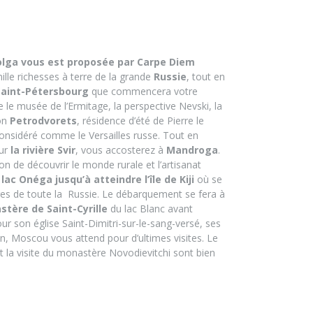
 Volga vous est proposée par Carpe Diem
ille richesses à terre de la grande
Russie
, tout en
Saint-Pétersbourg
que commencera votre
le musée de l’Ermitage, la perspective Nevski, la
ion
Petrodvorets
, résidence d’été de Pierre le
considéré comme le Versailles russe. Tout en
sur
la rivière Svir
, vous accosterez à
Mandroga
.
on de découvrir le monde rurale et l’artisanat
 lac Onéga jusqu’à atteindre l’île de Kiji
où se
res de toute la
Russie. Le débarquement se fera à
tère de Saint-Cyrille
du lac Blanc avant
our son église Saint-Dimitri-sur-le-sang-versé, ses
in, Moscou vous attend pour d’ultimes visites. Le
et la visite du monastère Novodievitchi sont bien