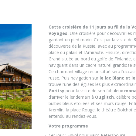
Cette croisière de 11 jours au fil de la
Voyages.
Une croisière pour découvrir les m
gardant un pied marin. C’est par la visite de
découverte de la Russie, avec au programme 
place du palais et l’Amirauté. Ensuite, direct
Grand située au bord du golfe de Finlande, 
naviguant dans un cadre naturel grandiose 
Ce charmant village reconstitué sera l’occasi
russe. Puis navigation sur
le lac Blanc et le
trouve l’une des églises les plus extraordinai
Goritsy
pour la visite de son fabuleux
monas
d’arriver le lendemain à
Ouglitch
, célèbre p
bulbes bleus étoilées et ses murs rouge. Enf
Kremlin, la place Rouge, le théâtre Bolchoï 
entendu au rendez-vous.
Votre programme
1er jour : Envol pour Saint-Pétersbourg