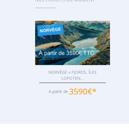
NORVÈGE « FJORDS, ÎLES
LOFOTEN…
3590€*
A partir de