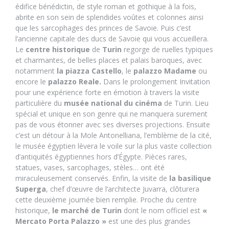
édifice bénédictin, de style roman et gothique à la fois,
abrite en son sein de splendides voûtes et colonnes ainsi
que les sarcophages des princes de Savoie. Puis c’est
l’ancienne capitale des ducs de Savoie qui vous accueillera.
Le
centre historique
de
Turin
regorge de ruelles typiques
et charmantes, de belles places et palais baroques, avec
notamment
la piazza Castello
, le
palazzo Madame
ou
encore le
palazzo Reale.
Dans le prolongement Invitation
pour une expérience forte en émotion à travers la visite
particulière du
musée national du cinéma
de Turin. Lieu
spécial et unique en son genre qui ne manquera surement
pas de vous étonner avec ses diverses projections. Ensuite
c’est un détour à la Mole Antonelliana, l’emblème de la cité,
le musée égyptien lèvera le voile sur la plus vaste collection
d’antiquités égyptiennes hors d’Égypte. Pièces rares,
statues, vases, sarcophages, stèles… ont été
miraculeusement conservés. Enfin, la visite de
la basilique
Superga
, chef d’œuvre de l’architecte Juvarra, clôturera
cette deuxième journée bien remplie. Proche du centre
historique,
le marché de Turin
dont le nom officiel est
«
Mercato Porta Palazzo »
est une des plus grandes