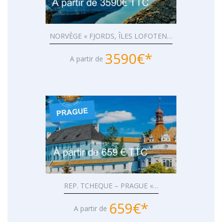
NORVÈGE « FJORDS, ÎLES LOFOTEN…
3590€*
A partir de
REP. TCHEQUE – PRAGUE «…
659€*
A partir de