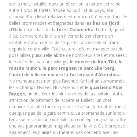
sur la mer, installée dans un décor où la nature est reine
entre fjords et forêts. Située au Sud-Est du pays, elle
dispose d’un climat relativement doux en été permettant de
belles promenades et baignades dans
les îles du fjord
d’Oslo
ou les lacs de la
forêt Oslomarka
. Le froid, quant
à lui, s’empare de la ville en hiver et la transforme en
véritable station de ski de 18 pistes, accessible en tram
depuis le centre-ville. Côté culturel, elle ne manque pas de
possibilités puisqu’elle abrite de nombreux sites et musées :
le musée des bateaux Vikings,
le musée du Kon-Tiki, le
musée Munch, le parc Frogner, le parc Ekerberg,
l’hôtel de ville ou encore la forteresse d’Akershus
…
Ne manquez pas non plus l’avenue Karl Johan surnommée
les « Champs Elysées Norvégiens » et le
quartier d’Aker
Brygge
, un des lieux les plus animés de la capitale ! Autre
attraction, le bâtiment de l’Opéra et Ballet ;
un chef-
d’œuvre d’architecture de pointe, situé sur le front de mer à
quelques pas de la gare centrale. La promenade sur le toit-
terrasse reste incontournable ; un concept original qui offre
une vue panoramique magnifique sur la ville. Oslo propose
également les plaisirs du théâtre, des concerts avec les