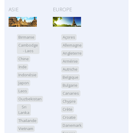
ASIE
EUROPE
Birmanie
Açores
Cambodge
Allemagne
- Laos
Angleterre
Chine
Arménie
Inde
Autriche
Indonésie
Belgique
Japon
Bulgarie
Laos
Canaries
Ouzbekistan
Chypre
Sri
Crète
Lanka
Croatie
Thailande
Danemark
Vietnam