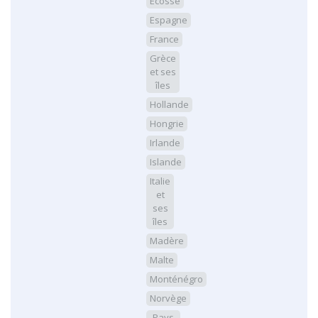
Ecosse
Espagne
France
Grèce
et ses
îles
Hollande
Hongrie
Irlande
Islande
Italie
et
ses
îles
Madère
Malte
Monténégro
Norvège
Pays