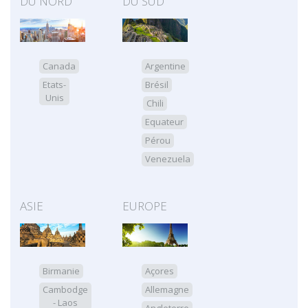
DU NORD
DU SUD
Canada
Argentine
Etats-
Brésil
Unis
Chili
Equateur
Pérou
Venezuela
ASIE
EUROPE
Birmanie
Açores
Cambodge
Allemagne
- Laos
Angleterre