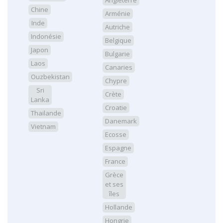
Chine
Arménie
Inde
Autriche
Indonésie
Belgique
Japon
Bulgarie
Laos
Canaries
Ouzbekistan
Chypre
Sri
Crète
Lanka
Croatie
Thailande
Danemark
Vietnam
Ecosse
Espagne
France
Grèce
et ses
îles
Hollande
Hongrie