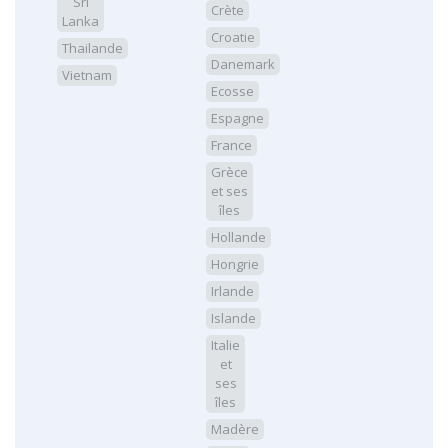
Sri
Crète
Lanka
Croatie
Thailande
Danemark
Vietnam
Ecosse
Espagne
France
Grèce
et ses
îles
Hollande
Hongrie
Irlande
Islande
Italie
et
ses
îles
Madère