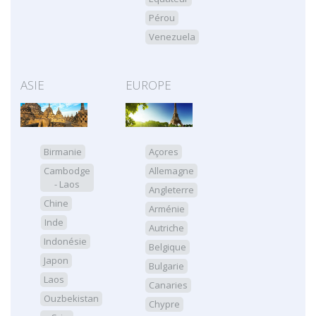
Pérou
Venezuela
ASIE
EUROPE
Birmanie
Açores
Cambodge
Allemagne
- Laos
Angleterre
Chine
Arménie
Inde
Autriche
Indonésie
Belgique
Japon
Bulgarie
Laos
Canaries
Ouzbekistan
Chypre