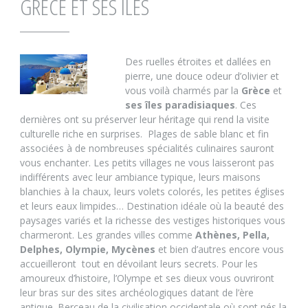
GRÈCE ET SES ÎLES
Des ruelles étroites et dallées en
pierre, une douce odeur d’olivier et
vous voilà charmés par la
Grèce
et
ses îles paradisiaques
. Ces
dernières ont su préserver leur héritage qui rend la visite
culturelle riche en surprises.
Plages de sable blanc et fin
associées à de nombreuses spécialités culinaires sauront
vous enchanter. Les petits villages ne vous laisseront pas
indifférents avec leur ambiance typique, leurs maisons
blanchies à la chaux, leurs volets colorés, les petites églises
et leurs eaux limpides… Destination idéale où la beauté des
paysages variés et la richesse des vestiges historiques vous
charmeront. Les grandes villes comme
Athènes, Pella,
Delphes, Olympie, Mycènes
et bien d’autres encore vous
accueilleront
tout en dévoilant leurs secrets. Pour les
amoureux d’histoire, l’Olympe et ses dieux vous ouvriront
leur bras sur des sites archéologiques datant de l’ère
antique. Berceau de la civilisation occidentale où sont nés la