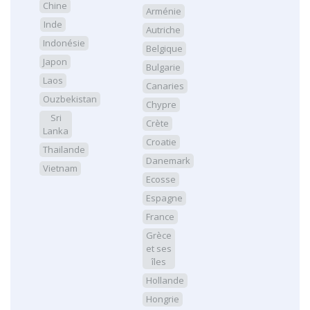
Chine
Arménie
Inde
Autriche
Indonésie
Belgique
Japon
Bulgarie
Laos
Canaries
Ouzbekistan
Chypre
Sri
Crète
Lanka
Croatie
Thailande
Danemark
Vietnam
Ecosse
Espagne
France
Grèce
et ses
îles
Hollande
Hongrie