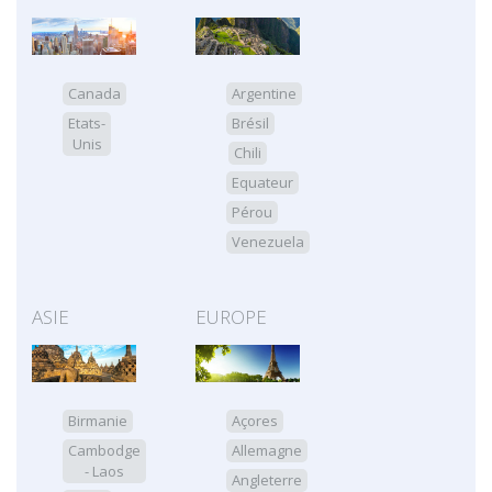
Canada
Argentine
Etats-
Brésil
Unis
Chili
Equateur
Pérou
Venezuela
ASIE
EUROPE
Birmanie
Açores
Cambodge
Allemagne
- Laos
Angleterre