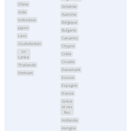
Chine
Arménie
Inde
Autriche
Indonésie
Belgique
Japon
Bulgarie
Laos
Canaries
Ouzbekistan
Chypre
Sri
Crète
Lanka
Croatie
Thailande
Danemark
Vietnam
Ecosse
Espagne
France
Grèce
et ses
îles
Hollande
Hongrie