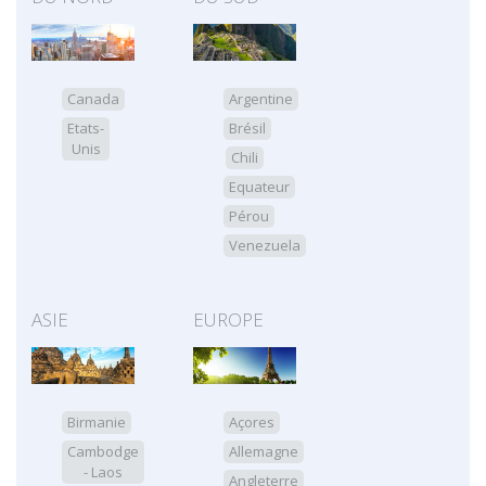
Canada
Argentine
Etats-
Brésil
Unis
Chili
Equateur
Pérou
Venezuela
ASIE
EUROPE
Birmanie
Açores
Cambodge
Allemagne
- Laos
Angleterre